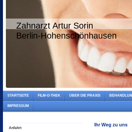
Zahnarzt Artur Sorin
Berlin-Hohenschönhausen
STARTSEITE
FILM-O-THEK
ÜBER DIE PRAXIS
BEHANDLU
IMPRESSUM
Ihr Weg zu uns
Anfahrt